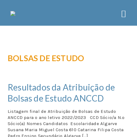
CCD LISBOA
SOBRE
BOLSAS DE ESTUDO
ORGÃOS
ESTATUTOS
PLANO DE ATIVIDADES
Resultados da Atribuição de
NOTÍCIAS
Bolsas de Estudo ANCCD
ATIVIDADES
ASSOCIATIVISMO
Listagem final de Atribuição de Bolsas de Estudo
ANCCD para o ano letivo 2022/2023 CCD Sócio/a N.º
LAZER
Sócio(a) Nomes Candidatos Escolaridade Algarve
Susana Maria Miguel Costa 610 Catarina Filipa Costa
DESPORTO
Pedro Ensino Secundário Algarve […]