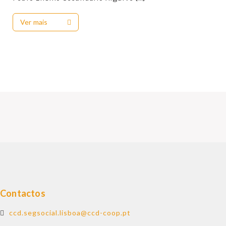
CULTURA
Ver mais
APOIOS
REVISTA O BUSÍLIS
REFEITÓRIOS
CCD SOCIAL
CONTACTOS
PROTOCOLOS
Contactos
ccd.segsocial.lisboa@ccd-coop.pt