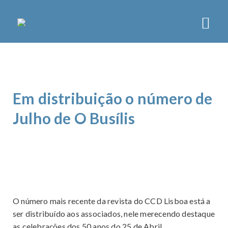
CCD LISBOA
SOBRE
Em distribuição o número de
ORGÃOS
ESTATUTOS
Julho de O Busílis
PLANO DE ATIVIDADES
NOTÍCIAS
ATIVIDADES
ASSOCIATIVISMO
LAZER
O número mais recente da revista do CCD Lisboa está a
ser distribuído aos associados, nele merecendo destaque
DESPORTO
as celebrações dos 50 anos do 25 de Abril.