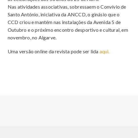
CULTURA
Nas atividades associativas, sobressaem o Convívio de
Santo António, iniciativa da ANCCD, o ginásio que o
APOIOS
CCD criou e mantém nas instalações da Avenida 5 de
REVISTA O BUSÍLIS
Outubro e o próximo encontro desportivo e cultural, em
REFEITÓRIOS
novembro, no Algarve.
CCD SOCIAL
Uma versão online da revista pode ser lida
aqui.
CONTACTOS
PROTOCOLOS