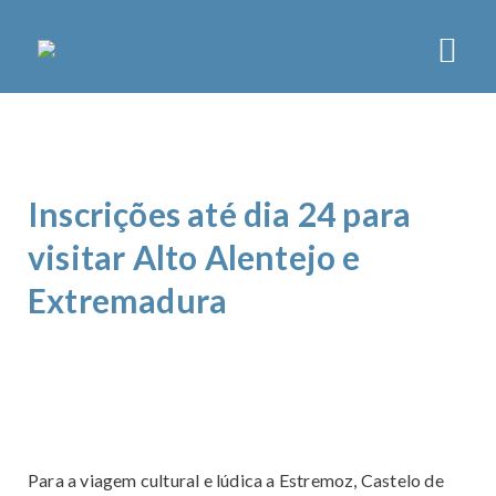
CCD LISBOA
SOBRE
Inscrições até dia 24 para
ORGÃOS
ESTATUTOS
visitar Alto Alentejo e
PLANO DE ATIVIDADES
Extremadura
NOTÍCIAS
ATIVIDADES
ASSOCIATIVISMO
LAZER
DESPORTO
Para a viagem cultural e lúdica a Estremoz, Castelo de