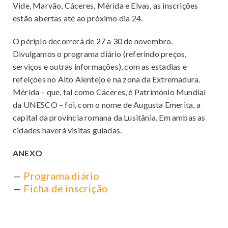
Vide, Marvão, Cáceres, Mérida e Elvas, as inscrições
CULTURA
estão abertas até ao próximo dia 24.
APOIOS
O périplo decorrerá de 27 a 30 de novembro.
REVISTA O BUSÍLIS
Divulgamos o programa diário (referindo preços,
REFEITÓRIOS
serviços e outras informações), com as estadias e
CCD SOCIAL
refeições no Alto Alentejo e na zona da Extremadura.
Mérida – que, tal como Cáceres, é Património Mundial
da UNESCO – foi, com o nome de Augusta Emerita, a
capital da província romana da Lusitânia. Em ambas as
CONTACTOS
cidades haverá visitas guiadas.
PROTOCOLOS
ANEXO
—
Programa diário
—
Ficha de inscrição