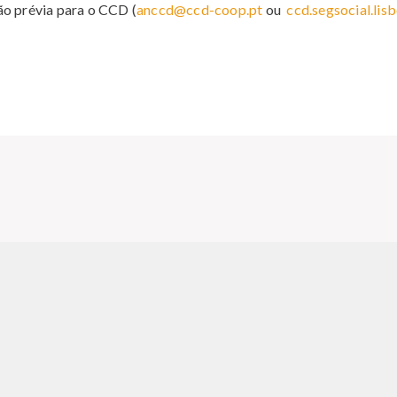
ão prévia para o CCD (
anccd@ccd-coop.pt
ou
ccd.segsocial.li