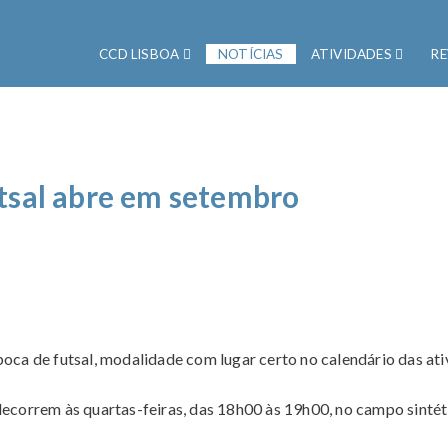
CCD LISBOA
NOTÍCIAS
ATIVIDADES
RE
tsal abre em setembro
a de futsal, modalidade com lugar certo no calendário das at
decorrem às quartas-feiras, das 18h00 às 19h00, no campo sintéti