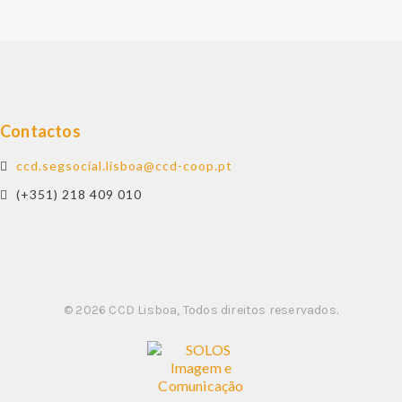
CULTURA
APOIOS
REVISTA O BUSÍLIS
REFEITÓRIOS
Contactos
CCD SOCIAL
ccd.segsocial.lisboa@ccd-coop.pt
(+351) 218 409 010
CONTACTOS
PROTOCOLOS
© 2026 CCD Lisboa, Todos direitos reservados.