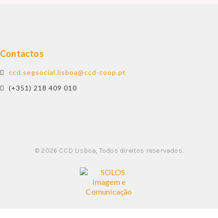
CULTURA
APOIOS
REVISTA O BUSÍLIS
Contactos
REFEITÓRIOS
ccd.segsocial.lisboa@ccd-coop.pt
CCD SOCIAL
(+351) 218 409 010
CONTACTOS
PROTOCOLOS
© 2026 CCD Lisboa, Todos direitos reservados.