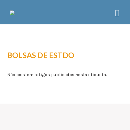
CCD LISBOA
SOBRE
BOLSAS DE ESTDO
ORGÃOS
ESTATUTOS
PLANO DE ATIVIDADES
Não existem artigos publicados nesta etiqueta.
NOTÍCIAS
ATIVIDADES
ASSOCIATIVISMO
LAZER
DESPORTO