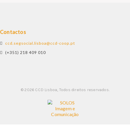
CULTURA
APOIOS
REVISTA O BUSÍLIS
Contactos
REFEITÓRIOS
ccd.segsocial.lisboa@ccd-coop.pt
CCD SOCIAL
(+351) 218 409 010
CONTACTOS
PROTOCOLOS
© 2026 CCD Lisboa, Todos direitos reservados.