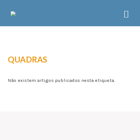
CCD LISBOA
SOBRE
QUADRAS
ORGÃOS
ESTATUTOS
PLANO DE ATIVIDADES
Não existem artigos publicados nesta etiqueta.
NOTÍCIAS
ATIVIDADES
ASSOCIATIVISMO
LAZER
DESPORTO