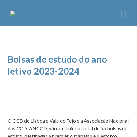
CCD LISBOA
SOBRE
Bolsas de estudo do ano
ORGÃOS
ESTATUTOS
letivo 2023-2024
PLANO DE ATIVIDADES
NOTÍCIAS
ATIVIDADES
ASSOCIATIVISMO
LAZER
O CCD de Lisboa e Vale do Tejo e a Associação Nacional
dos CCD, ANCCD, vão atribuir um total de 55 bolsas de
DESPORTO
estudo, destinadas a premiar o trabalho e o esforço