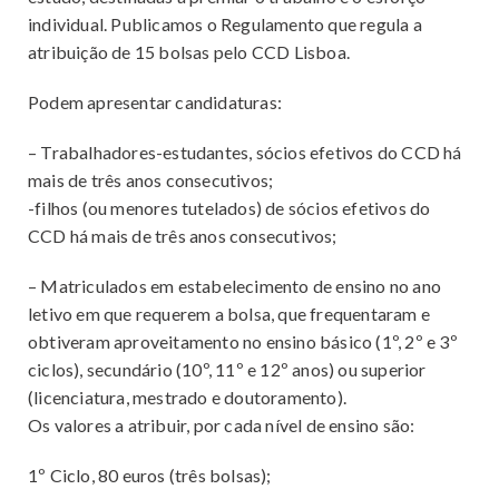
CULTURA
individual. Publicamos o Regulamento que regula a
atribuição de 15 bolsas pelo CCD Lisboa.
APOIOS
REVISTA O BUSÍLIS
Podem apresentar candidaturas:
REFEITÓRIOS
– Trabalhadores-estudantes, sócios efetivos do CCD há
CCD SOCIAL
mais de três anos consecutivos;
-filhos (ou menores tutelados) de sócios efetivos do
CCD há mais de três anos consecutivos;
CONTACTOS
– Matriculados em estabelecimento de ensino no ano
PROTOCOLOS
letivo em que requerem a bolsa, que frequentaram e
obtiveram aproveitamento no ensino básico (1º, 2º e 3º
ciclos), secundário (10º, 11º e 12º anos) ou superior
(licenciatura, mestrado e doutoramento).
Os valores a atribuir, por cada nível de ensino são:
1º Ciclo, 80 euros (três bolsas);